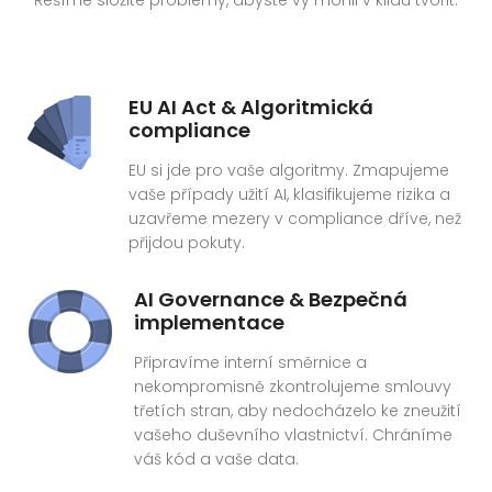
Řešíme složité problémy, abyste vy mohli v klidu tvořit.
EU AI Act & Algoritmická
compliance
EU si jde pro vaše algoritmy. Zmapujeme
vaše případy užití AI, klasifikujeme rizika a
uzavřeme mezery v compliance dříve, než
přijdou pokuty.
AI Governance & Bezpečná
implementace
Připravíme interní směrnice a
nekompromisně zkontrolujeme smlouvy
třetích stran, aby nedocházelo ke zneužití
vašeho duševního vlastnictví. Chráníme
váš kód a vaše data.