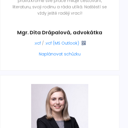
práva.Kromě své práce miluje cestování,
literaturu, svoji rodinu a ráda utíká. Naštěstí se
vždy ještě raději vrací!
Mgr. Dita Drápalová, advokátka
.vcf
/
.vcf (MS Outlook)
Naplánovat schůzku