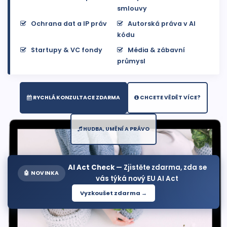
smlouvy
Ochrana dat a IP práv
Autorská práva v AI
kódu
Startupy & VC fondy
Média & zábavní
průmysl
RYCHLÁ KONZULTACE ZDARMA
CHCETE VĚDĚT VÍCE?
HUDBA, UMĚNÍ A PRÁVO
AI Act Check
— Zjistěte zdarma, zda se
🤖 NOVINKA
vás týká nový EU AI Act
Vyzkoušet zdarma →